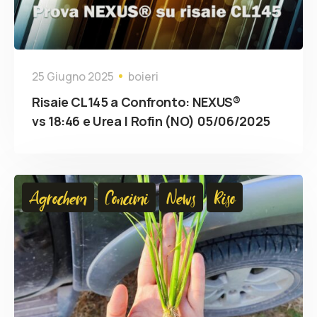
25 Giugno 2025
boieri
Risaie CL145 a Confronto: NEXUS®
vs 18:46 e Urea | Rofin (NO) 05/06/2025
Agrochem
Concimi
News
Riso