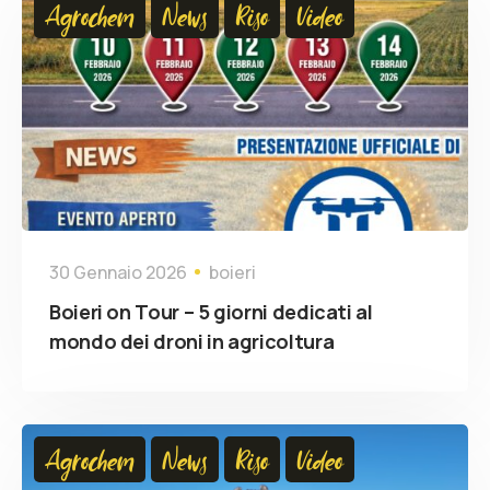
Agrochem
News
Riso
Video
30 Gennaio 2026
boieri
Boieri on Tour – 5 giorni dedicati al
mondo dei droni in agricoltura
Agrochem
News
Riso
Video