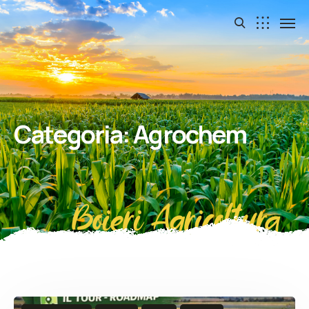
Categoria:
Agrochem
Boieri Agricoltura