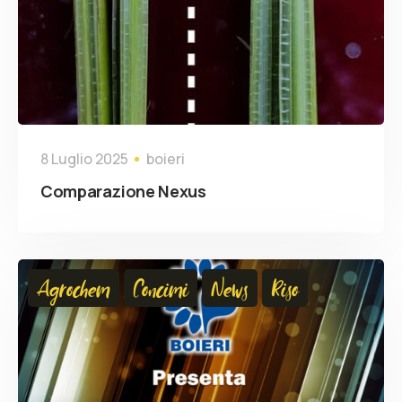
8 Luglio 2025
boieri
Comparazione Nexus
Agrochem
Concimi
News
Riso