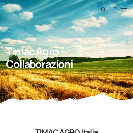
Timac Agro –
Collaborazioni
Boieri
TIMAC AGRO Italia