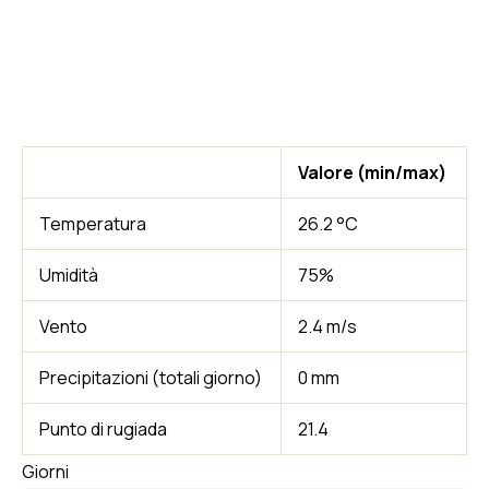
Valore (min/max)
Temperatura
26.2 °C
Umidità
75%
Vento
2.4 m/s
Precipitazioni (totali giorno)
0 mm
Punto di rugiada
21.4
Giorni