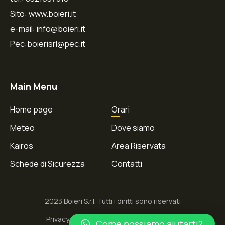
Sito: www.boieri.it
e-mail: info@boieri.it
Pec:boierisrl@pec.it
Main Menu
Home page
Orari
Meteo
Dove siamo
Kairos
Area Riservata
Schede di Sicurezza
Contatti
2023 Boieri S.r.l. Tutti i diritti sono riservati
Privacy Policy
Terms and Conditions
Come possiamo aiutarti?