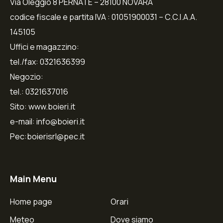
Via Oleggio 8 PERNATE – 28100 NOVARA
codice fiscale e partita IVA : 01051900031 – C.C.I.A.A.
145105
Uffici e magazzino:
tel./fax: 0321636399
Negozio:
tel.: 0321637016
Sito: www.boieri.it
e-mail: info@boieri.it
Pec:boierisrl@pec.it
Main Menu
Home page
Orari
Meteo
Dove siamo