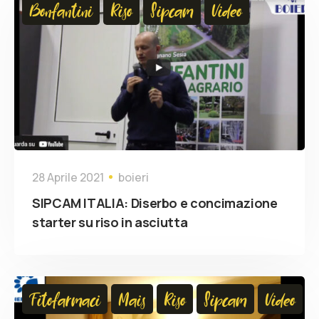
Bonfantini
Riso
Sipcam
Video
28 Aprile 2021
boieri
SIPCAM ITALIA: Diserbo e concimazione
starter su riso in asciutta
Fitofarmaci
Mais
Riso
Sipcam
Video