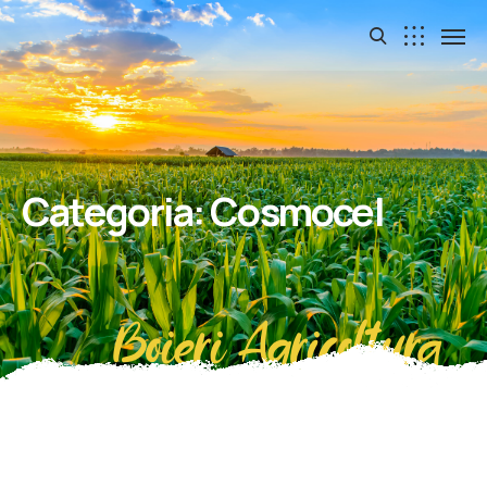
Categoria:
Cosmocel
Boieri Agricoltura