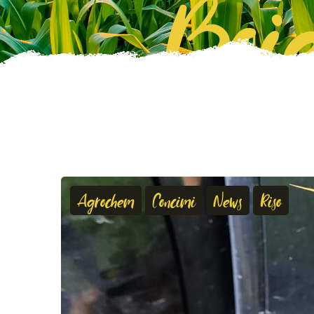
Boie
Agrochem
Concimi
News
Riso