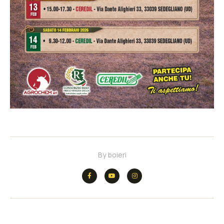
By
boieri