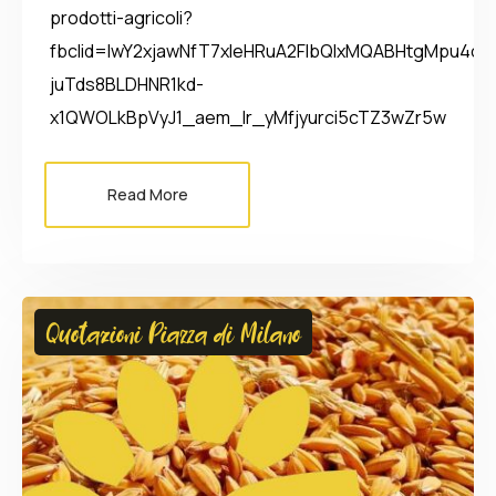
prodotti-agricoli?
fbclid=IwY2xjawNfT7xleHRuA2FlbQIxMQABHtgMpu4oZ2
juTds8BLDHNR1kd-
x1QWOLkBpVyJ1_aem_Ir_yMfjyurci5cTZ3wZr5w
Read More
Quotazioni Piazza di Milano