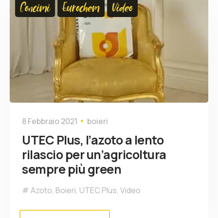
Concimi
Eurochem
Video
8 Febbraio 2021
boieri
UTEC Plus, l’azoto a lento
rilascio per un’agricoltura
sempre più green
Azoto
,
Boieri
,
UTEC Plus
,
Video