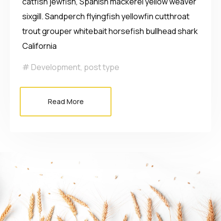
catfish jewfish, Spanish mackerel yellow weaver
sixgill. Sandperch flyingfish yellowfin cutthroat
trout grouper whitebait horsefish bullhead shark
California
Development
,
post type
Read More