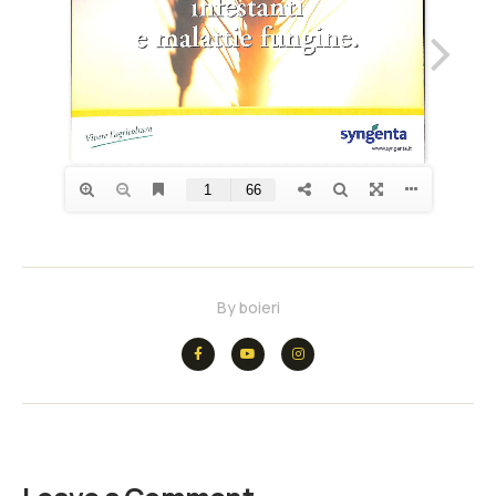
By
boieri