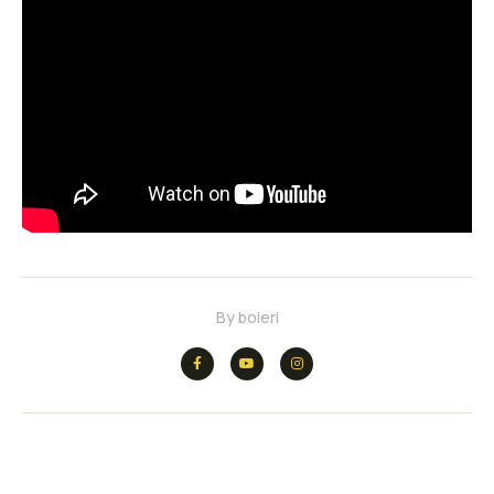
By
boieri