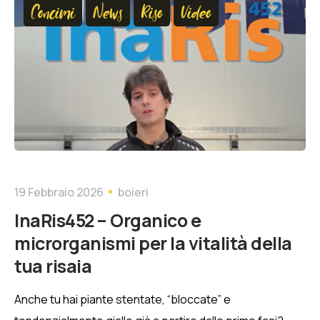
Concimi
News
Riso
Video
19 Febbraio 2026
boieri
InaRis452 – Organico e
microrganismi per la vitalità della
tua risaia
Anche tu hai piante stentate, “bloccate” e