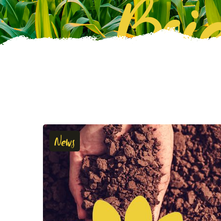
Boie
News