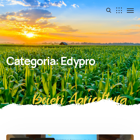
Categoria:
Edypro
Boieri Agricoltura