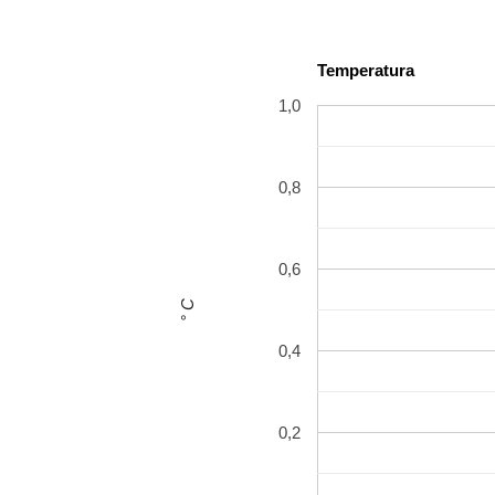
Temperatura
1,0
0,8
0,6
° C
0,4
0,2