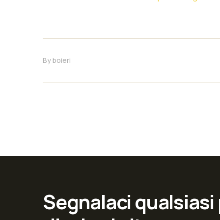
By
boieri
Segnalaci qualsiasi