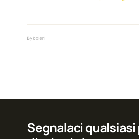
By
boieri
Segnalaci qualsiasi