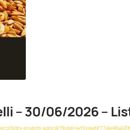
lli – 30/06/2026 – Lis
rezzi/listini-prodotti-agricoli?fbclid=IwY2xjawNfT7xleHRu