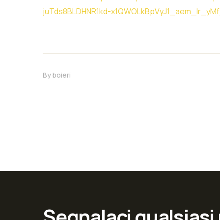
juTds8BLDHNR1kd-x1QWOLkBpVyJ1_aem_Ir_yMf
By
boieri
Segnalaci qualsiasi