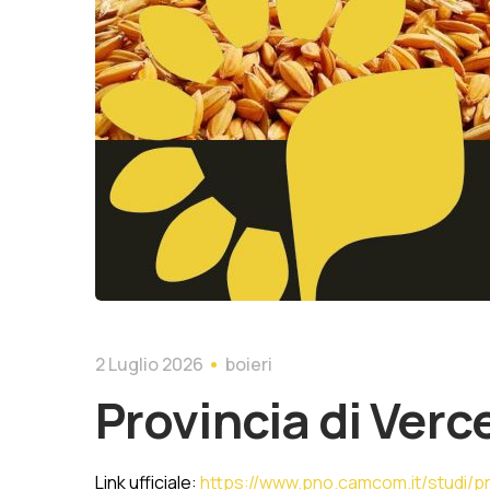
2 Luglio 2026
boieri
Provincia di Verce
Link ufficiale:
https://www.pno.camcom.it/studi/p