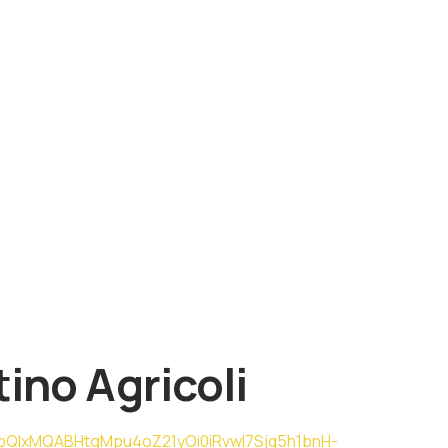
tino Agricoli
A2FlbQIxMQABHtgMpu4oZ21yOi0iRvwI7Sjq5h1bnH-