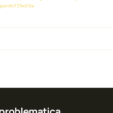
jyurci5cTZ3wZr5w
 problematica