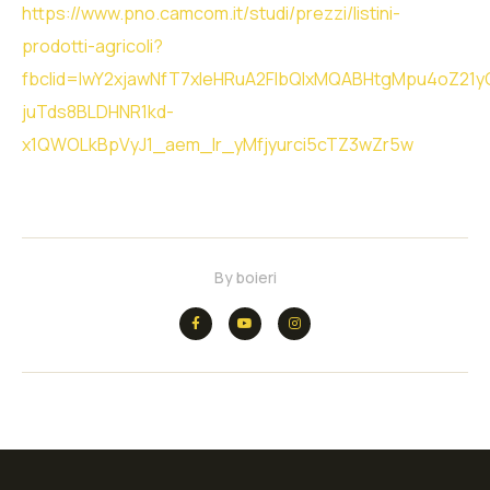
https://www.pno.camcom.it/studi/prezzi/listini-
prodotti-agricoli?
fbclid=IwY2xjawNfT7xleHRuA2FlbQIxMQABHtgMpu4oZ21yO
juTds8BLDHNR1kd-
x1QWOLkBpVyJ1_aem_Ir_yMfjyurci5cTZ3wZr5w
By
boieri