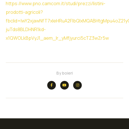
https://www.pno.camcom.it/studi/prezzi/listini-
prodotti-agricoli?
fbclid=IwY2xjawNfT7xleHRuA2FlbQIxMQABHtgMpu4oZ21yO
juTds8BLDHNR1kd-
x1QWOLkBpVyJ1_aem_Ir_yMfjyurci5cTZ3wZr5w
By
boieri