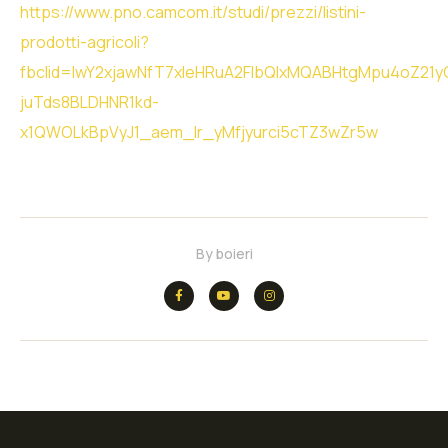
https://www.pno.camcom.it/studi/prezzi/listini-
prodotti-agricoli?
fbclid=IwY2xjawNfT7xleHRuA2FlbQIxMQABHtgMpu4oZ21yO
juTds8BLDHNR1kd-
x1QWOLkBpVyJ1_aem_Ir_yMfjyurci5cTZ3wZr5w
By
boieri