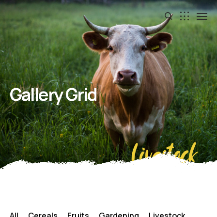
Gallery Grid
Livestock
All
Cereals
Fruits
Gardening
Livestock