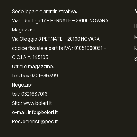
Sede legale e amministrativa:
Viale dei Tigli 17 – PERNATE – 28100 NOVARA
Magazzini:
Via Oleggio 8 PERNATE – 28100 NOVARA
K
codice fiscale e partita IVA : 01051900031 –
C.C.I.A.A. 145105
S
Uffici e magazzino:
tel./fax: 0321636399
Negozio:
tel.: 0321637016
Sito: www.boieri.it
e-mail: info@boieri.it
Pec:boierisrl@pec.it